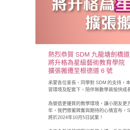
熱烈恭賀 SDM 九龍塘劍橋
將升格為星級藝術教育學院
擴張搬遷至根德道 6 號
承蒙各位家長、同學對 SDM 的支持
習環境及配套下，陪伴無數學員愉快成
⠀
為營造更優質的教學環境，讓小朋友更方便
年，我們懷著興奮與期待的心情宣布，S
將於2024年10月5日試業！
⠀