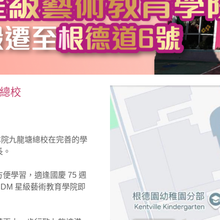
道總校
，本院九龍塘總校在完善的學
長。
學習，適逢國慶 75 週
DM 星級藝術教育學院即