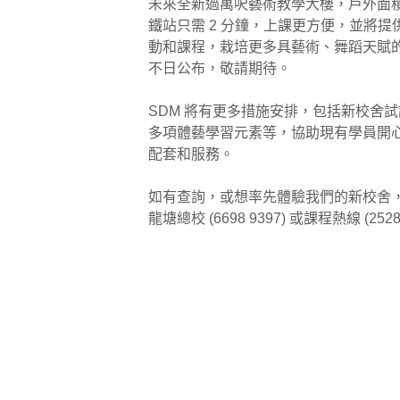
未來全新過萬呎藝術教學大樓，戶外面
鐵站只需 2 分鐘，上課更方便，並將
動和課程，栽培更多具藝術、舞蹈天賦
不日公布，敬請期待。
⠀
SDM 將有更多措施安排，包括新校舍
多項體藝學習元素等，協助現有學員開
配套和服務。
⠀
如有查詢，或想率先體驗我們的新校舍，歡迎 
龍塘總校 (6698 9397) 或課程熱線 (252