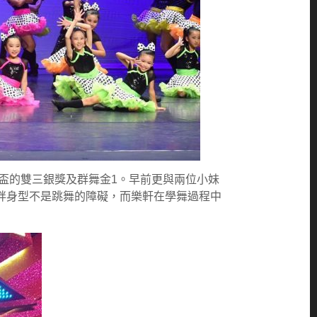
鼠盃的雙三銀獎及群舞金1。早前更與兩位小妹
以微胖身型不是跳舞的障礙，而樂軒在學舞過程中