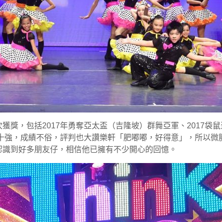
獲獎，包括2017年勇奪亞太盃（吉隆坡）群舞亞軍、2017袋
，並入圍十強，成績不俗，評判也大讚樂軒「肥嘟嘟，好得意」，所
認識到好多朋友仔，相信他已擁有不少開心的回憶。