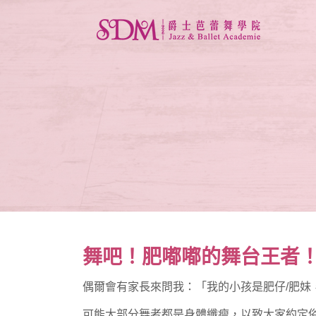
舞吧！肥嘟嘟的舞台王者
偶爾會有家長來問我：「我的小孩是肥仔/肥
可能大部分舞者都是身體纖瘦，以致大家約定