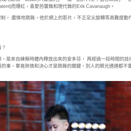
Talent)而爆紅，喜愛芭蕾舞和現代舞的Erik Cavanaugh。
上的限制， 盡情地跳舞，他於網上的影片，不乏足尖旋轉等高難度
看？
源，是來自練舞時體內釋放出來的安多芬， 再經過一段時間的技
道的事，畢竟熱情和決心才是跳舞的關鍵，別人的眼光通通都不
。