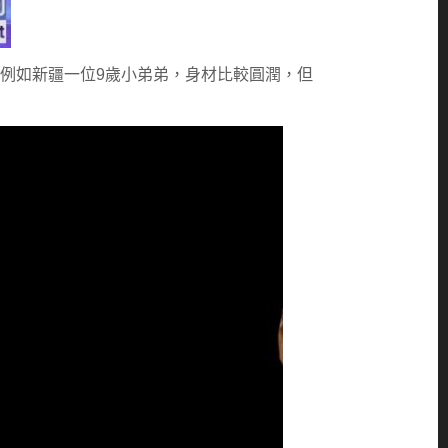
等，例如新疆一位9歲小弟弟，身材比較圓潤，但