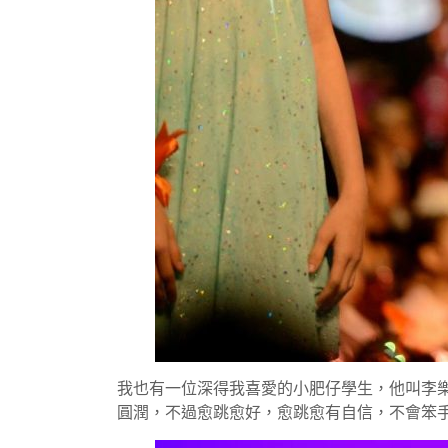
我也有一位深得我喜愛的小肥仔學生，他叫李樂
圓潤，不過愈跳愈好，愈跳愈有自信，不會笨