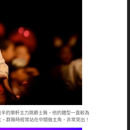
歲半的樂軒主力跳爵士舞，他的體型一直較為
生，群舞時經常站在中間做主角，非常突出！