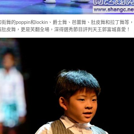
舞的poppin和lockin、爵士舞、芭蕾舞、肚皮舞和拉丁舞
演肚皮舞，更是笑翻全場，深得選秀節目評判天王郭富城喜愛！