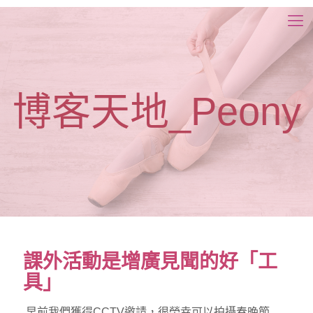
博客天地_Peony
課外活動是增廣見聞的好「工
具」
早前我們獲得CCTV邀請，很榮幸可以拍攝春晚節