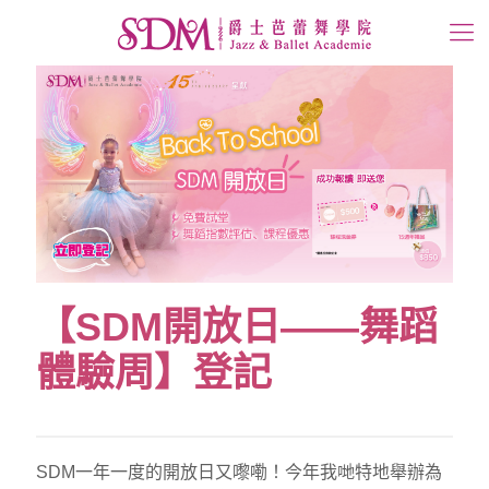
【SDM開放日——舞蹈
體驗周】登記
SDM一年一度的開放日又嚟嘞！今年我哋特地舉辦為