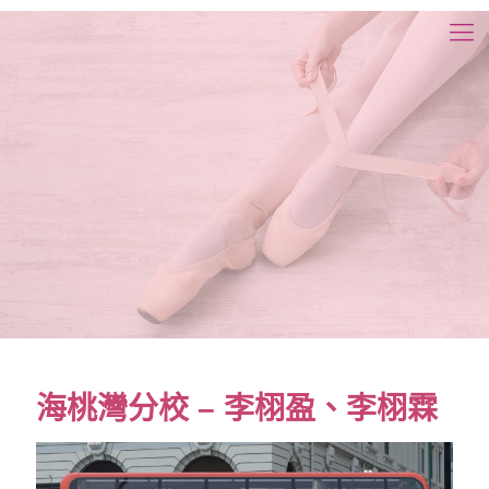
海桃灣分校 – 李栩盈、李栩霖