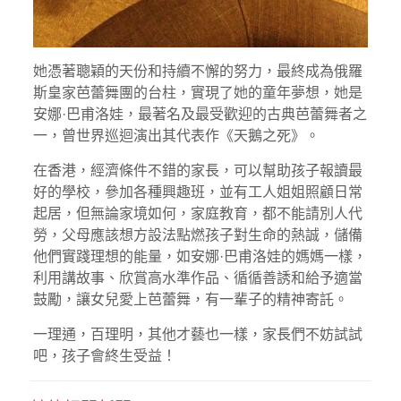
她憑著聰穎的天份和持續不懈的努力，最終成為俄羅
斯皇家芭蕾舞團的台柱，實現了她的童年夢想，她是
安娜·巴甫洛娃，最著名及最受歡迎的古典芭蕾舞者之
一，曾世界巡迴演出其代表作《天鵝之死》。
在香港，經濟條件不錯的家長，可以幫助孩子報讀最
好的學校，參加各種興趣班，並有工人姐姐照顧日常
起居，但無論家境如何，家庭教育，都不能請別人代
勞，父母應該想方設法點燃孩子對生命的熱誠，儲備
他們實踐理想的能量，如安娜·巴甫洛娃的媽媽一樣，
利用講故事、欣賞高水準作品、循循善誘和給予適當
鼓勵，讓女兒愛上芭蕾舞，有一輩子的精神寄託。
一理通，百理明，其他才藝也一樣，家長們不妨試試
吧，孩子會終生受益！