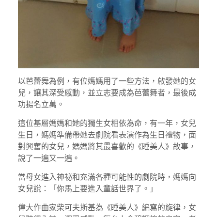
以芭蕾舞為例，有位媽媽用了一些方法，啟發她的女
兒，讓其深受感動，並立志要成為芭蕾舞者，最後成
功揚名立萬。
這位基層媽媽和她的獨生女相依為命，有一年，女兒
生日，媽媽準備帶她去劇院看表演作為生日禮物，面
對興奮的女兒，媽媽將其最喜歡的《睡美人》故事，
說了一遍又一遍。
當母女進入神祕和充滿各種可能性的劇院時，媽媽向
女兒說：「你馬上要進入童話世界了。」
偉大作曲家柴可夫斯基為《睡美人》編寫的旋律，女