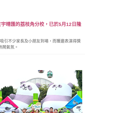
於宇晴匯的荔枝角分校，已於5月12日隆
嘉賓，吸引不少家長及小朋友到場，而獲邀表演得獎
添熱鬧氣氛。