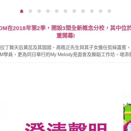
M在2018年第2季，開設3間全新概念分校，其中位
重開幕!
ody、著名拉丁舞天后黃蕊及其囡囡、高皓正先生與其子女擔任剪綵
M學員，更為同日舉行的My Melody見面會及舞蹈工作坊，增